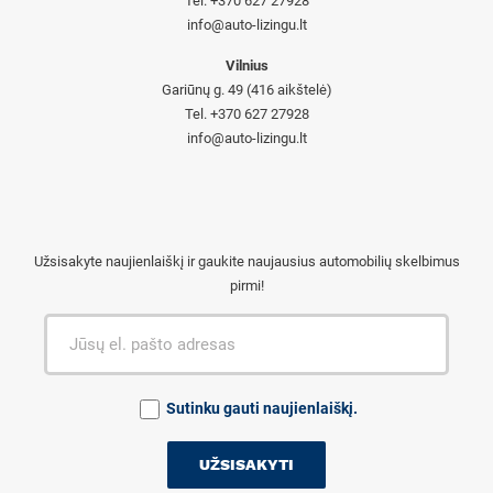
Tel. +370 627 27928
info@auto-lizingu.lt
Vilnius
Gariūnų g. 49 (416 aikštelė)
Tel. +370 627 27928
info@auto-lizingu.lt
Užsisakyte naujienlaiškį ir gaukite naujausius automobilių skelbimus
pirmi!
Sutinku gauti naujienlaiškį.