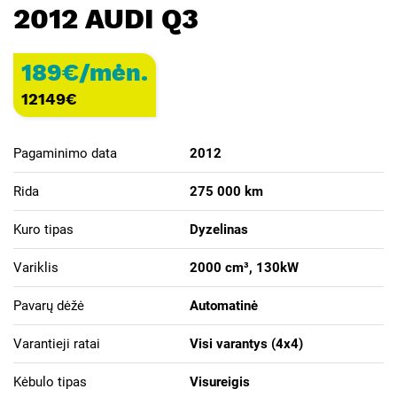
2012 AUDI Q3
189€/mėn.
12149
€
Pagaminimo data
2012
Rida
275 000 km
Kuro tipas
Dyzelinas
Variklis
2000 cm³, 130kW
Pavarų dėžė
Automatinė
Varantieji ratai
Visi varantys (4х4)
Kėbulo tipas
Visureigis