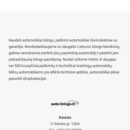
Naudoti automobiliai lizingu, patikimi automobiliai išsimokėtinai su
garantija. Bendradarbiaujame su daugeliu Lietuvos lizingo bendrovių,
galime nemokamai įvertinti jūsų pasirinktą automobilį ir pateikti jam
patraukliausią lizingo pasiūlymą. Nuolat siūlome rinktis iš daugiau
nei 500 kruopščiai patikrintų ir techniškai tvarkingų automobilių.
Mūsų automobiliams yra atlikta techninė apžiūra, automobiliai pilnai
paruošti eksploatacijai.
Kaunas
V. Krėvės pr. 120A