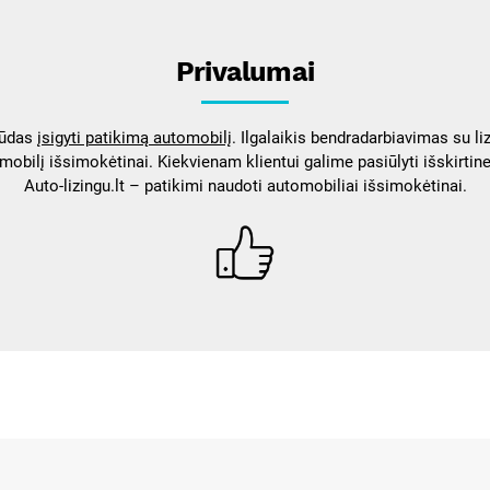
Privalumai
būdas
įsigyti patikimą automobilį
. Ilgalaikis bendradarbiavimas su l
obilį išsimokėtinai. Kiekvienam klientui galime pasiūlyti išskirtin
Auto-lizingu.lt – patikimi naudoti automobiliai išsimokėtinai.