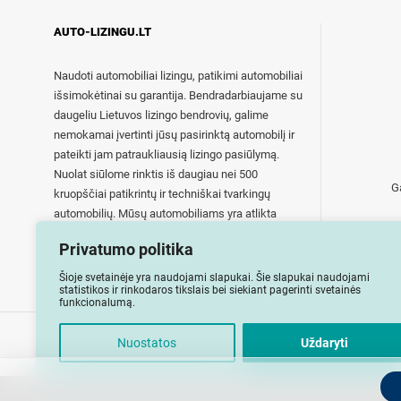
AUTO-LIZINGU.LT
Naudoti automobiliai lizingu, patikimi automobiliai
išsimokėtinai su garantija. Bendradarbiaujame su
daugeliu Lietuvos lizingo bendrovių, galime
nemokamai įvertinti jūsų pasirinktą automobilį ir
pateikti jam patraukliausią lizingo pasiūlymą.
Nuolat siūlome rinktis iš daugiau nei 500
G
kruopščiai patikrintų ir techniškai tvarkingų
automobilių. Mūsų automobiliams yra atlikta
techninė apžiūra, automobiliai pilnai paruošti
Privatumo politika
eksploatacijai.
Šioje svetainėje yra naudojami slapukai. Šie slapukai naudojami
statistikos ir rinkodaros tikslais bei siekiant pagerinti svetainės
funkcionalumą.
Nuostatos
Uždaryti