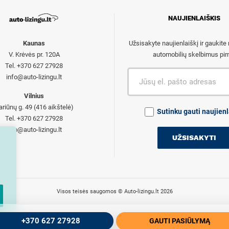
NAUJIENLAIŠKIS
Kaunas
Užsisakyte naujienlaiškį ir gaukite
V. Krėvės pr. 120A
automobilių skelbimus pir
Tel. +370 627 27928
info@auto-lizingu.lt
Vilnius
ariūnų g. 49 (416 aikštelė)
Sutinku gauti naujienl
Tel. +370 627 27928
info@auto-lizingu.lt
Visos teisės saugomos © Auto-lizingu.lt 2026
+370 627 27928
GAUTI PASIŪLYMĄ