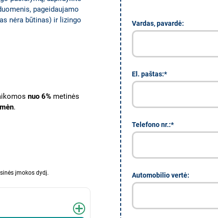
 duomenis, pageidaujamo
s nėra būtinas) ir lizingo
Vardas, pavardė:
El. paštas:*
aikomos
nuo 6%
metinės
 mėn
.
Telefono nr.:*
nesinės įmokos dydį.
Automobilio vertė: