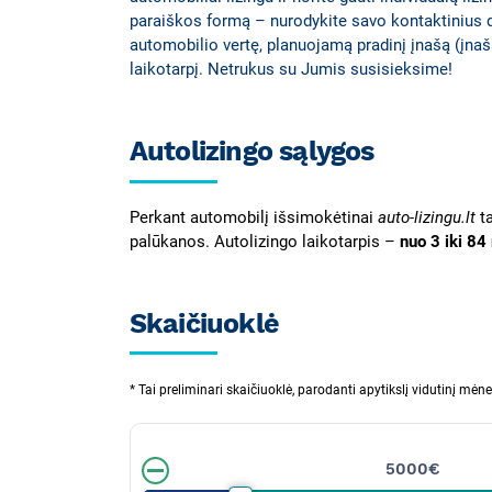
paraiškos formą – nurodykite savo kontaktinius
automobilio vertę, planuojamą pradinį įnašą (įnaša
laikotarpį. Netrukus su Jumis susisieksime!
Autolizingo sąlygos
Perkant automobilį išsimokėtinai
auto-lizingu.lt
t
palūkanos. Autolizingo laikotarpis –
nuo 3 iki 84
Skaičiuoklė
* Tai preliminari skaičiuoklė, parodanti apytikslį vidutinį mė
5000€