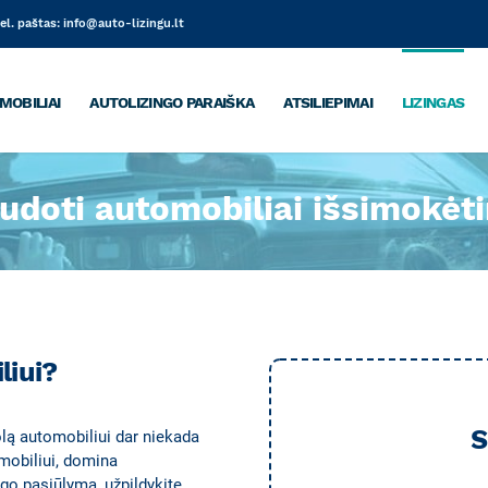
el. paštas:
info@auto-lizingu.lt
MOBILIAI
AUTOLIZINGO PARAIŠKA
ATSILIEPIMAI
LIZINGAS
udoti automobiliai išsimokėti
liui?
S
lą automobiliui dar niekada
mobiliui, domina
ingo pasiūlymą, užpildykite