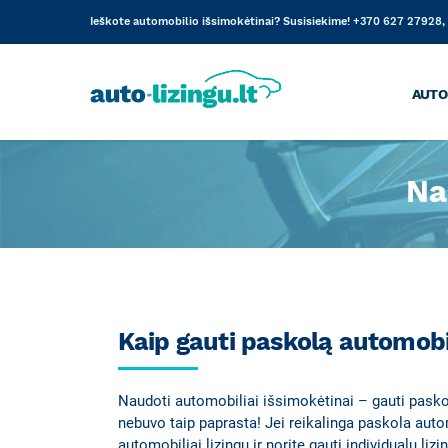
Skip
Ieškote automobilio išsimokėtinai? Susisiekime! +370 627 27928, 
to
content
AUTO
Na
Kaip gauti paskolą automobi
Naudoti automobiliai išsimokėtinai – gauti pasko
nebuvo taip paprasta! Jei reikalinga paskola auto
automobiliai lizingu ir norite gauti individualų liz