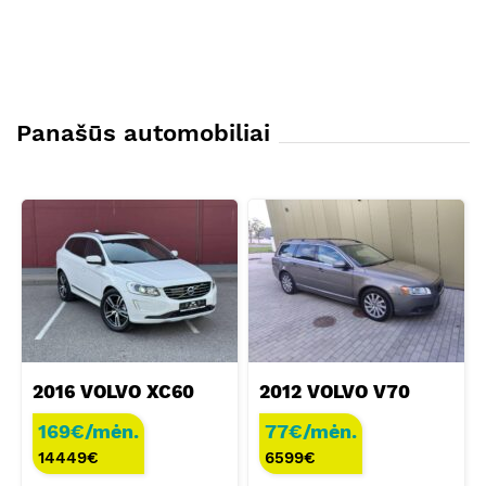
Panašūs automobiliai
2016 VOLVO XC60
2012 VOLVO V70
169€/mėn.
77€/mėn.
14449
€
6599
€