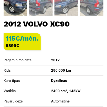
2012 VOLVO XC90
115€/mėn.
9899
€
Pagaminimo data
2012
Rida
280 000 km
Kuro tipas
Dyzelinas
Variklis
2400 cm³, 148kW
Pavarų dėžė
Automatinė