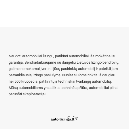
Naudoti automobiliai lizingu, patikimi automobiliai išsimokėtinai su
garantija. Bendradarbiaujame su daugeliu Lietuvos lizingo bendrovių,
galime nemokamai įvertinti jūsų pasirinktą automobilį ir pateikti jam
patraukliausią lizingo pasiūlymą. Nuolat siūlome rinktis iš daugiau
nei 500 kruopščiai patikrintų ir techniškai tvarkingų automobilių.
Mūsų automobiliams yra atlikta techninė apžiūra, automobiliai pilnai
paruošti eksploatacijai.