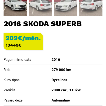
2016 SKODA SUPERB
209€/mėn.
13449
€
Pagaminimo data
2016
Rida
279 000 km
Kuro tipas
Dyzelinas
Variklis
2000 cm³, 110kW
Pavarų dėžė
Automatinė