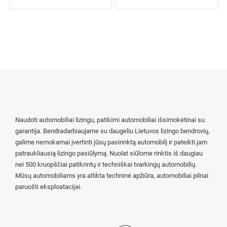
Naudoti automobiliai lizingu, patikimi automobiliai išsimokėtinai su
garantija. Bendradarbiaujame su daugeliu Lietuvos lizingo bendrovių,
galime nemokamai įvertinti jūsų pasirinktą automobilį ir pateikti jam
patraukliausią lizingo pasiūlymą. Nuolat siūlome rinktis iš daugiau
nei 500 kruopščiai patikrintų ir techniškai tvarkingų automobilių.
Mūsų automobiliams yra atlikta techninė apžiūra, automobiliai pilnai
paruošti eksploatacijai.