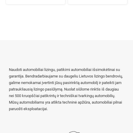
Naudoti automobiliai lizingu, patikimi automobiliai išsimokėtinai su
garantija. Bendradarbiaujame su daugeliu Lietuvos lizingo bendrovių,
galime nemokamai įvertinti jūsų pasirinktą automobilį ir pateikti jam
patraukliausią lizingo pasiūlymą. Nuolat siūlome rinktis iš daugiau
nei 500 kruopščiai patikrintų ir techniškai tvarkingų automobilių.
Mūsų automobiliams yra atlikta techninė apžiūra, automobiliai pilnai
paruošti eksploatacijai.