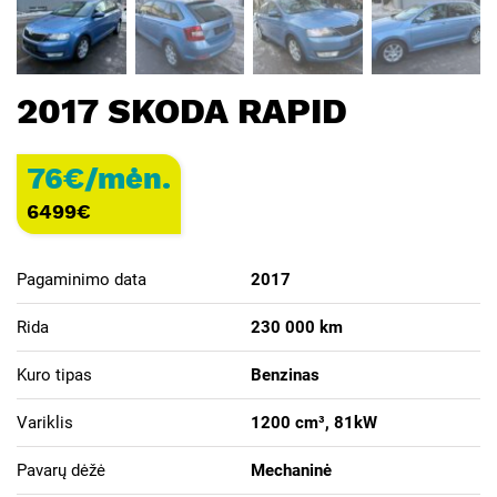
2017 SKODA RAPID
76€/mėn.
6499
€
Pagaminimo data
2017
Rida
230 000 km
Kuro tipas
Benzinas
Variklis
1200 cm³, 81kW
Pavarų dėžė
Mechaninė