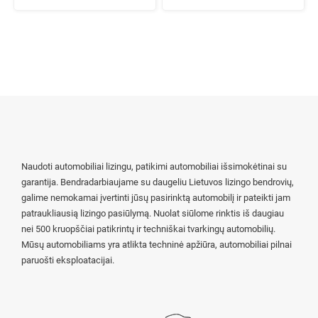
Naudoti automobiliai lizingu, patikimi automobiliai išsimokėtinai su
garantija. Bendradarbiaujame su daugeliu Lietuvos lizingo bendrovių,
galime nemokamai įvertinti jūsų pasirinktą automobilį ir pateikti jam
patraukliausią lizingo pasiūlymą. Nuolat siūlome rinktis iš daugiau
nei 500 kruopščiai patikrintų ir techniškai tvarkingų automobilių.
Mūsų automobiliams yra atlikta techninė apžiūra, automobiliai pilnai
paruošti eksploatacijai.