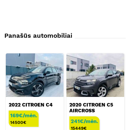
Panašūs automobiliai
2022 CITROEN C4
2020 CITROEN C5
AIRCROSS
169€/mėn.
241€/mėn.
14500
€
15449
€