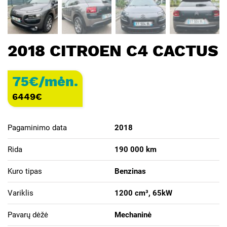
2018 CITROEN C4 CACTUS
75€/mėn.
6449
€
Pagaminimo data
2018
Rida
190 000 km
Kuro tipas
Benzinas
Variklis
1200 cm³, 65kW
Pavarų dėžė
Mechaninė