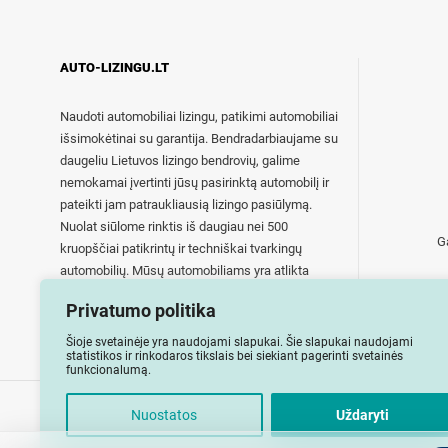
AUTO-LIZINGU.LT
Naudoti automobiliai lizingu, patikimi automobiliai
išsimokėtinai su garantija. Bendradarbiaujame su
daugeliu Lietuvos lizingo bendrovių, galime
nemokamai įvertinti jūsų pasirinktą automobilį ir
pateikti jam patraukliausią lizingo pasiūlymą.
Nuolat siūlome rinktis iš daugiau nei 500
G
kruopščiai patikrintų ir techniškai tvarkingų
automobilių. Mūsų automobiliams yra atlikta
techninė apžiūra, automobiliai pilnai paruošti
Privatumo politika
eksploatacijai.
Šioje svetainėje yra naudojami slapukai. Šie slapukai naudojami
statistikos ir rinkodaros tikslais bei siekiant pagerinti svetainės
funkcionalumą.
Nuostatos
Uždaryti