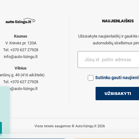
NAUJIENLAIŠKIS
Kaunas
Užsisakyte naujienlaiškį ir gaukite
V. Krėvės pr. 120A
automobilių skelbimus pir
Tel. +370 627 27928
info@auto-lizingu.lt
Vilnius
ariūnų g. 49 (416 aikštelė)
Sutinku gauti naujienl
Tel. +370 627 27928
info@auto-lizingu.lt
Visos teisės saugomos © Auto-lizingu.lt 2026