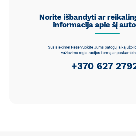
Norite išbandyti ar reikali
informacija apie šį aut
Susisiekime! Rezervuokite Jums patogų laiką užpi
važiavimo registracijos formą ar paskambin
+370 627 279