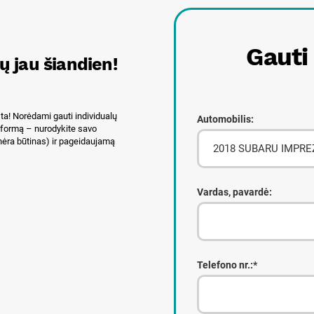
Gauti
ų jau šiandien!
ta! Norėdami gauti individualų
Automobilis:
s formą – nurodykite savo
nėra būtinas) ir pageidaujamą
Vardas, pavardė:
Telefono nr.:*