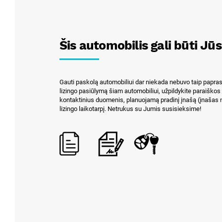
Šis automobilis gali būti Jūs
Gauti paskolą automobiliui dar niekada nebuvo taip papras
lizingo pasiūlymą šiam automobiliui, užpildykite paraiško
kontaktinius duomenis, planuojamą pradinį įnašą (įnašas 
lizingo laikotarpį. Netrukus su Jumis susisieksime!