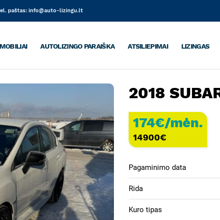
el. paštas:
info@auto-lizingu.lt
MOBILIAI
AUTOLIZINGO PARAIŠKA
ATSILIEPIMAI
LIZINGAS
2018 SUBA
174€/mėn.
14900
€
Pagaminimo data
Rida
Kuro tipas