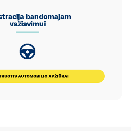
stracija bandomajam
važiavimui
TRUOTIS AUTOMOBILIO APŽIŪRAI