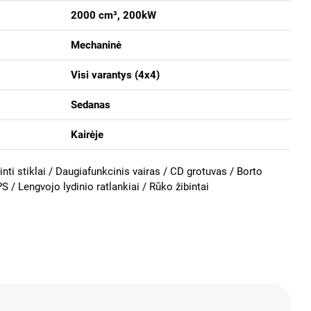
2000 cm³, 200kW
Mechaninė
Visi varantys (4х4)
Sedanas
Kairėje
nti stiklai / Daugiafunkcinis vairas /
CD grotuvas / Borto
 / Lengvojo lydinio ratlankiai / Rūko žibintai