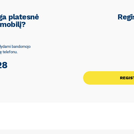
nga platesnė
Regi
omobilį?
ldydami bandomojo
ę telefonu.
28
REGIS