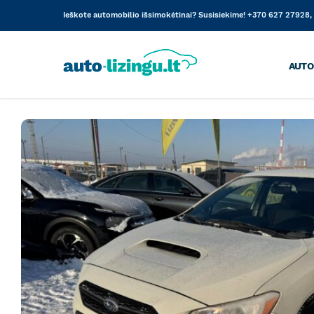
Skip
Ieškote automobilio išsimokėtinai? Susisiekime! +370 627 27928, 
to
content
AUTO