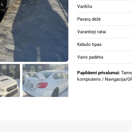
Variklis
Pavarų dėžė
Varantieji ratai
Kėbulo tipas
Vairo padėtis
Papildomi privalumai:
Tamsi
kompiuteris / Navigacija/GPS