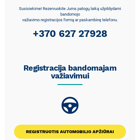
Susisiekime! Rezervuokite Jums patogų laiką užpildydami
bandomojo
važiavimo registracijos formą ar paskambinę telefonu.
+370 627 27928
Registracija bandomajam
važiavimui
REGISTRUOTIS AUTOMOBILIO APŽIŪRAI