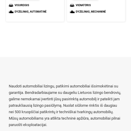
VISUREIGIS
VIENATŪRIS
DYZELINAS, AUTOMATINĖ
DYZELINAS, MECHANINĖ
Naudoti automobiliai lizingu, patikimi automobiliai išsimokėtinai su
garantija. Bendradarbiaujame su daugeliu Lietuvos lizingo bendrovių,
galime nemokamai įvertinti jūsų pasirinktą automobilį ir pateikti jam
patraukliausią lizingo pasiūlymą. Nuolat siūlome rinktis iš daugiau
nei 500 kruopščiai patikrintų ir techniškai tvarkingų automobilių.
Mūsų automobiliams yra atlikta techninė apžiūra, automobiliai pilnai
paruošti eksploatacijai.