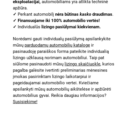
eksploatacijai,
automobiliams yra atlikta techninė
apžiūra.
✓
Perkant automobilį
nėra būtinas
kasko
draudimas
.
✓
Finansuojame iki 100% automobilio vertės!
✓
Individualūs
lizingo pasiūlymai kiekvienam.
Norėdami gauti individualų pasiūlymą apsilankykite
mūsų
parduodamų automobilių kataloge
ir
pasinaudoję paraiškos forma pateikite individualią
lizingo užklausą norimam automobiliui. Taip pat
siūlome pasinaudoti mūsų
lizingo skaičiuokle
, kurios
pagalba galėsite ivertinti preliminarias mėnesines
įmokas pasirinktam lizingo laikotarpiui ir
pageidaujamai automobilio vertei. Kviečiame
apsilankyti mūsų automobilių aikštelėse ir apžiūrėti
automobilius gyvai. Reikia daugiau informacijos?
Susisiekime!