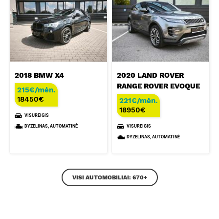
2018 BMW X4
2020 LAND ROVER
RANGE ROVER EVOQUE
215€/mėn.
18450
€
221€/mėn.
18950
€
VISUREIGIS
DYZELINAS, AUTOMATINĖ
VISUREIGIS
DYZELINAS, AUTOMATINĖ
VISI AUTOMOBILIAI: 670+