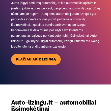
Jums įsigyti patikimą automobilį, atlikti automobilio apžiūrą ir
įvertinti jo būklę prieš perkant, pargabenti automobilį pagal Jūsų
užsakymą ar nupirkti Jūsų seną automobilį. Auto-lizingu.lt yra
paprastas ir greitas būdas įsigyti patikimą automobilį
išsimokėtinai. Ilgalaikis bendradarbiavimas su lizingo
bendrovėmis leidžia mums pasiūlyti savo klientams
palankiausias sąlygas perkant automobilį išsimokėtinai. Auto-
lizingu.lt – galimybė įsigyti automobilį lizingu ir turintiems įvairią
kredito istoriją ar dirbantiems užsienyje.
PLAČIAU APIE LIZINGĄ
Auto-lizingu.lt – automobiliai
išsimokėtinai