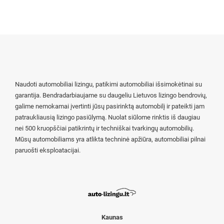
Naudoti automobiliai lizingu, patikimi automobiliai išsimokėtinai su
garantija. Bendradarbiaujame su daugeliu Lietuvos lizingo bendrovių,
galime nemokamai įvertinti jūsų pasirinktą automobilį ir pateikti jam
patraukliausią lizingo pasiūlymą. Nuolat siūlome rinktis iš daugiau
nei 500 kruopščiai patikrintų ir techniškai tvarkingų automobilių.
Mūsų automobiliams yra atlikta techninė apžiūra, automobiliai pilnai
paruošti eksploatacijai.
Kaunas