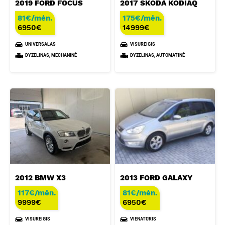
2019 FORD FOCUS
2017 SKODA KODIAQ
81€/mėn.
175€/mėn.
6950
€
14999
€
UNIVERSALAS
VISUREIGIS
DYZELINAS, MECHANINĖ
DYZELINAS, AUTOMATINĖ
2012 BMW X3
2013 FORD GALAXY
117€/mėn.
81€/mėn.
9999
€
6950
€
VISUREIGIS
VIENATŪRIS