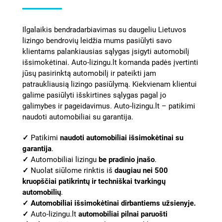
Ilgalaikis bendradarbiavimas su daugeliu Lietuvos
lizingo bendrovių leidžia mums pasiūlyti savo
klientams palankiausias sąlygas įsigyti automobilį
išsimokėtinai. Auto-lizingu.lt komanda padės įvertinti
jūsų pasirinktą automobilį ir pateikti jam
patraukliausią lizingo pasiūlymą. Kiekvienam klientui
galime pasiūlyti išskirtines sąlygas pagal jo
galimybes ir pageidavimus. Auto-lizingu.lt – patikimi
naudoti automobiliai su garantija.
✓
Patikimi
naudoti
automobiliai išsimokėtinai su
garantija
.
✓
Automobiliai lizingu
be pradinio įnašo
.
✓
Nuolat
siūlome rinktis
iš
daugiau nei 500
kruopščiai patikrintų ir techniškai tvarkingų
automobilių
.
✓
Automobiliai išsimokėtinai dirbantiems užsienyje
.
✓
Auto-lizingu.lt
automobiliai pilnai paruošti