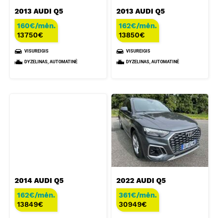
2013 AUDI Q5
2013 AUDI Q5
160€/mėn.
162€/mėn.
13750
€
13850
€
VISUREIGIS
VISUREIGIS
DYZELINAS, AUTOMATINĖ
DYZELINAS, AUTOMATINĖ
2014 AUDI Q5
2022 AUDI Q5
162€/mėn.
361€/mėn.
13849
€
30949
€