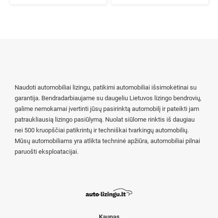
Naudoti automobiliai lizingu, patikimi automobiliai išsimokėtinai su
garantija. Bendradarbiaujame su daugeliu Lietuvos lizingo bendrovių,
galime nemokamai įvertinti jūsų pasirinktą automobilį ir pateikti jam
patraukliausią lizingo pasiūlymą. Nuolat siūlome rinktis iš daugiau
nei 500 kruopščiai patikrintų ir techniškai tvarkingų automobilių.
Mūsų automobiliams yra atlikta techninė apžiūra, automobiliai pilnai
paruošti eksploatacijai.
Kaunas