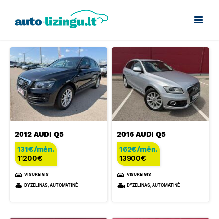
Skip
to
content
2012 AUDI Q5
2016 AUDI Q5
131€/mėn.
162€/mėn.
11200
€
13900
€
VISUREIGIS
VISUREIGIS
DYZELINAS, AUTOMATINĖ
DYZELINAS, AUTOMATINĖ