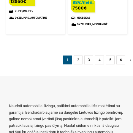
13950
€
88€/mėn.
7500
€
KUPĖ (COUPE)
DYZELINAS, AUTOMATINĖ
HEČBEKAS
DYZELINAS, MECHANINĖ
1
2
3
4
5
6
Naudoti automobiliai lizingu, patikimi automobiliai išsimokėtinai su
garantija. Bendradarbiaujame su daugeliu Lietuvos lizingo bendrovių,
galime nemokamai įvertinti jūsų pasirinktą automobilį ir pateikti jam
patraukliausią lizingo pasiūlymą. Nuolat siūlome rinktis iš daugiau
nei 500 kruopščiai patikrintų ir techniškai tvarkingų automobilių.