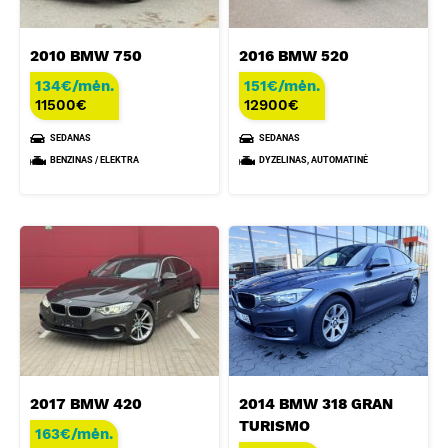
2010 BMW 750
2016 BMW 520
134€/mėn.
151€/mėn.
11500
€
12900
€
SEDANAS
SEDANAS
BENZINAS / ELEKTRA
DYZELINAS, AUTOMATINĖ
2017 BMW 420
2014 BMW 318 GRAN
TURISMO
163€/mėn.