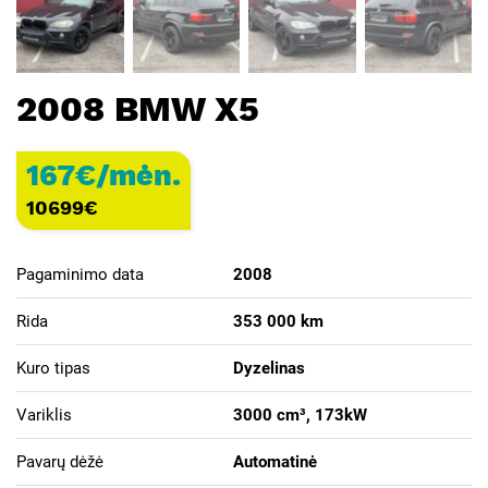
2008 BMW X5
167€/mėn.
10699
€
Pagaminimo data
2008
Rida
353 000 km
Kuro tipas
Dyzelinas
Variklis
3000 cm³, 173kW
Pavarų dėžė
Automatinė