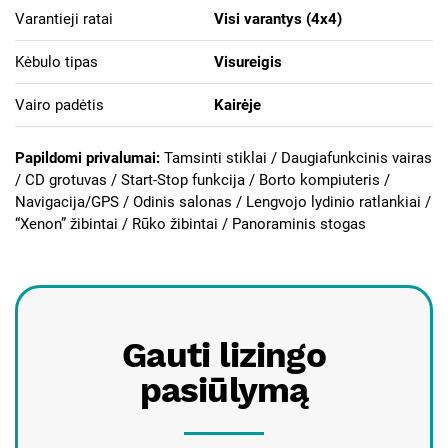
Varantieji ratai
Visi varantys (4х4)
Kėbulo tipas
Visureigis
Vairo padėtis
Kairėje
Papildomi privalumai:
Tamsinti stiklai /
Daugiafunkcinis vairas
/ CD grotuvas / Start-Stop funkcija / Borto kompiuteris /
Navigacija/GPS / Odinis salonas / Lengvojo lydinio ratlankiai /
“Xenon” žibintai / Rūko žibintai / Panoraminis stogas
Gauti lizingo
pasiūlymą