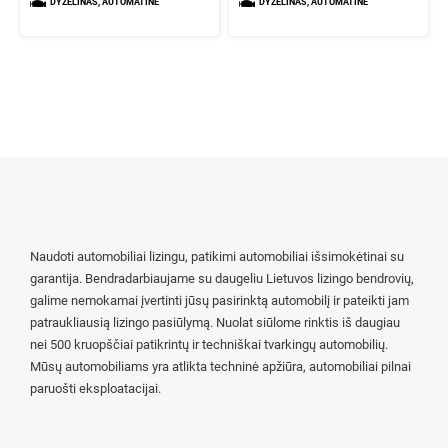
DYZELINAS, AUTOMATINĖ
DYZELINAS, AUTOMATINĖ
Naudoti automobiliai lizingu, patikimi automobiliai išsimokėtinai su
garantija. Bendradarbiaujame su daugeliu Lietuvos lizingo bendrovių,
galime nemokamai įvertinti jūsų pasirinktą automobilį ir pateikti jam
patraukliausią lizingo pasiūlymą. Nuolat siūlome rinktis iš daugiau
nei 500 kruopščiai patikrintų ir techniškai tvarkingų automobilių.
Mūsų automobiliams yra atlikta techninė apžiūra, automobiliai pilnai
paruošti eksploatacijai.