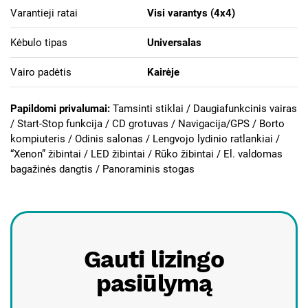
Varantieji ratai
Visi varantys (4х4)
Kėbulo tipas
Universalas
Vairo padėtis
Kairėje
Papildomi privalumai:
Tamsinti stiklai / Daugiafunkcinis vairas
/ Start-Stop funkcija / CD grotuvas / Navigacija/GPS / Borto
kompiuteris / Odinis salonas / Lengvojo lydinio ratlankiai /
“Xenon” žibintai / LED žibintai / Rūko žibintai / El. valdomas
bagažinės dangtis / Panoraminis stogas
Gauti lizingo
pasiūlymą