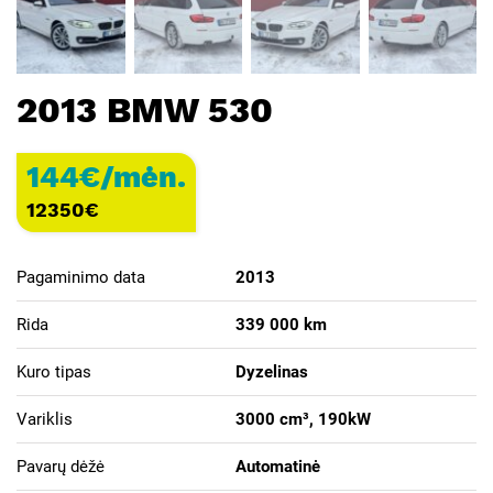
2013 BMW 530
144€/mėn.
12350
€
Pagaminimo data
2013
Rida
339 000 km
Kuro tipas
Dyzelinas
Variklis
3000 cm³, 190kW
Pavarų dėžė
Automatinė