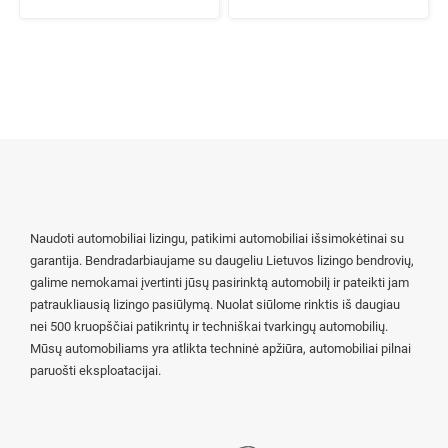
Naudoti automobiliai lizingu, patikimi automobiliai išsimokėtinai su
garantija. Bendradarbiaujame su daugeliu Lietuvos lizingo bendrovių,
galime nemokamai įvertinti jūsų pasirinktą automobilį ir pateikti jam
patraukliausią lizingo pasiūlymą. Nuolat siūlome rinktis iš daugiau
nei 500 kruopščiai patikrintų ir techniškai tvarkingų automobilių.
Mūsų automobiliams yra atlikta techninė apžiūra, automobiliai pilnai
paruošti eksploatacijai.