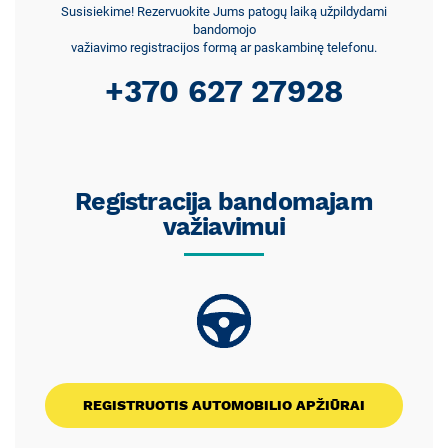
Susisiekime! Rezervuokite Jums patogų laiką užpildydami
bandomojo
važiavimo registracijos formą ar paskambinę telefonu.
+370 627 27928
Registracija bandomajam
važiavimui
REGISTRUOTIS AUTOMOBILIO APŽIŪRAI