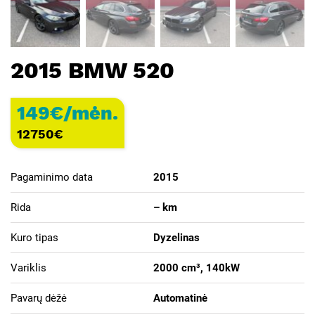
2015 BMW 520
149€/mėn.
12750
€
Pagaminimo data
2015
Rida
– km
Kuro tipas
Dyzelinas
Variklis
2000 cm³, 140kW
Pavarų dėžė
Automatinė