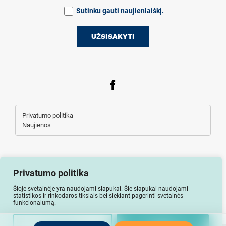
Sutinku gauti naujienlaiškį.
Privatumo politika
Naujienos
Privatumo politika
Šioje svetainėje yra naudojami slapukai. Šie slapukai naudojami
statistikos ir rinkodaros tikslais bei siekiant pagerinti svetainės
Visos teisės saugomos © Auto-lizingu.lt 2026
funkcionalumą.
Nuostatos
Uždaryti