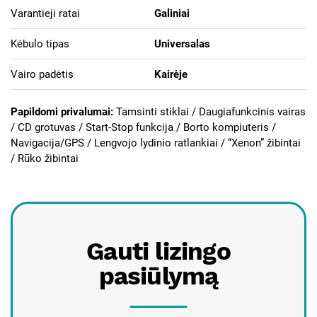
Varantieji ratai
Galiniai
Kėbulo tipas
Universalas
Vairo padėtis
Kairėje
Papildomi privalumai:
Tamsinti stiklai /
Daugiafunkcinis vairas
/ CD grotuvas / Start-Stop funkcija / Borto kompiuteris /
Navigacija/GPS / Lengvojo lydinio ratlankiai / “Xenon” žibintai
/ Rūko žibintai
Gauti lizingo
pasiūlymą