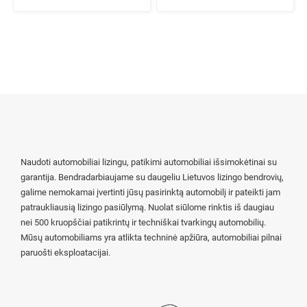
Naudoti automobiliai lizingu, patikimi automobiliai išsimokėtinai su
garantija. Bendradarbiaujame su daugeliu Lietuvos lizingo bendrovių,
galime nemokamai įvertinti jūsų pasirinktą automobilį ir pateikti jam
patraukliausią lizingo pasiūlymą. Nuolat siūlome rinktis iš daugiau
nei 500 kruopščiai patikrintų ir techniškai tvarkingų automobilių.
Mūsų automobiliams yra atlikta techninė apžiūra, automobiliai pilnai
paruošti eksploatacijai.