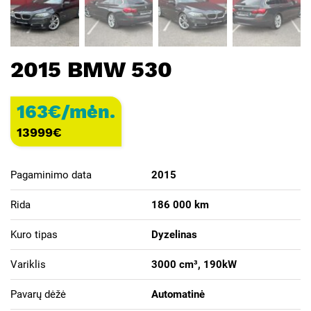
2015 BMW 530
163€/mėn.
13999
€
Pagaminimo data
2015
Rida
186 000 km
Kuro tipas
Dyzelinas
Variklis
3000 cm³, 190kW
Pavarų dėžė
Automatinė