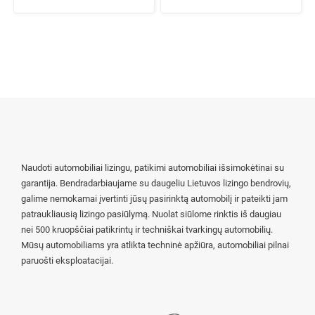
Naudoti automobiliai lizingu, patikimi automobiliai išsimokėtinai su
garantija. Bendradarbiaujame su daugeliu Lietuvos lizingo bendrovių,
galime nemokamai įvertinti jūsų pasirinktą automobilį ir pateikti jam
patraukliausią lizingo pasiūlymą. Nuolat siūlome rinktis iš daugiau
nei 500 kruopščiai patikrintų ir techniškai tvarkingų automobilių.
Mūsų automobiliams yra atlikta techninė apžiūra, automobiliai pilnai
paruošti eksploatacijai.