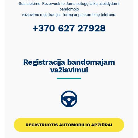
Susisiekime! Rezervuokite Jums patogų laiką užpildydami
bandomojo
važiavimo registracijos formą ar paskambinę telefonu.
+370 627 27928
Registracija bandomajam
važiavimui
REGISTRUOTIS AUTOMOBILIO APŽIŪRAI