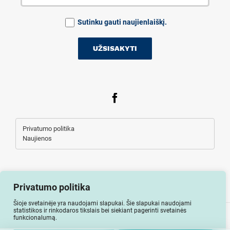
Sutinku gauti naujienlaiškį.
Privatumo politika
Naujienos
Privatumo politika
Šioje svetainėje yra naudojami slapukai. Šie slapukai naudojami
statistikos ir rinkodaros tikslais bei siekiant pagerinti svetainės
Visos teisės saugomos © Auto-lizingu.lt 2026
funkcionalumą.