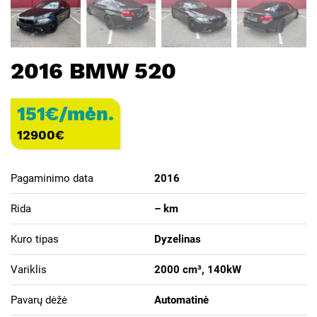
2016 BMW 520
151€/mėn.
12900
€
Pagaminimo data
2016
Rida
– km
Kuro tipas
Dyzelinas
Variklis
2000 cm³, 140kW
Pavarų dėžė
Automatinė