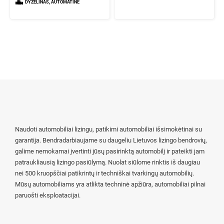
DYZELINAS, AUTOMATINĖ
Naudoti automobiliai lizingu, patikimi automobiliai išsimokėtinai su
garantija. Bendradarbiaujame su daugeliu Lietuvos lizingo bendrovių,
galime nemokamai įvertinti jūsų pasirinktą automobilį ir pateikti jam
patraukliausią lizingo pasiūlymą. Nuolat siūlome rinktis iš daugiau
nei 500 kruopščiai patikrintų ir techniškai tvarkingų automobilių.
Mūsų automobiliams yra atlikta techninė apžiūra, automobiliai pilnai
paruošti eksploatacijai.