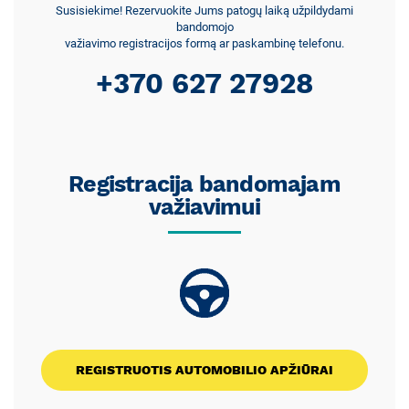
Susisiekime! Rezervuokite Jums patogų laiką užpildydami
bandomojo
važiavimo registracijos formą ar paskambinę telefonu.
+370 627 27928
Registracija bandomajam
važiavimui
REGISTRUOTIS AUTOMOBILIO APŽIŪRAI